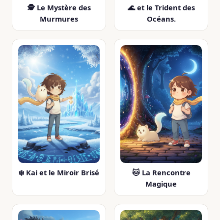
🕵️ Le Mystère des
🌊 et le Trident des
Murmures
Océans.
❄️ Kai et le Miroir Brisé
🐱 La Rencontre
Magique